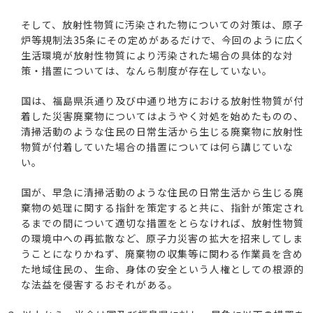
そして、放射性物質に汚染された物についての対策は、原子
炉等規制法35条にその定めがあるだけで、今回のように広く
生活環境が放射性物質により汚染された場合の具体的な対
策・措置については、なんら制度が存在していない。
国は、福島県浜通り及び中通り地方における放射性物質が付
着した災害廃棄物についてはようやく対処を始めたものの、
清掃活動のような住民の日常生活から生じる廃棄物に放射性
物質が付着していた場合の措置については何ら講じていな
い。
国が、早急に清掃活動のような住民の日常生活から生じる廃
棄物の処理に関する指針を策定すると共に、指針が策定され
るまでの間について適切な措置をとらなければ、放射性物質
の環境中への再拡散など、原子力災害の拡大を招来してしま
うことになりかねず、廃棄物の収集等に関わる作業員を含め
た地域住民の、生命、身体の安全という人権としての根源的
な法益を侵害するおそれがある。