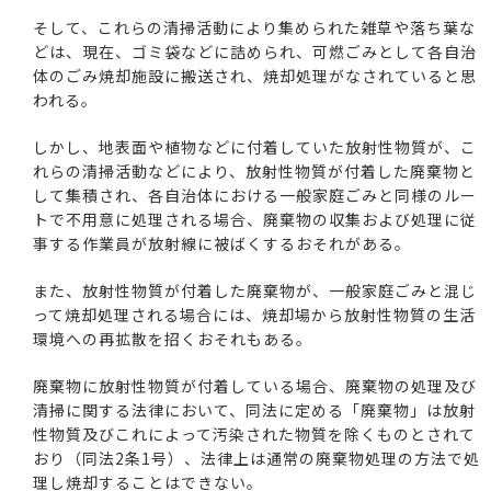
そして、これらの清掃活動により集められた雑草や落ち葉な
どは、現在、ゴミ袋などに詰められ、可燃ごみとして各自治
体のごみ焼却施設に搬送され、焼却処理がなされていると思
われる。
しかし、地表面や植物などに付着していた放射性物質が、こ
れらの清掃活動などにより、放射性物質が付着した廃棄物と
して集積され、各自治体における一般家庭ごみと同様のルー
トで不用意に処理される場合、廃棄物の収集および処理に従
事する作業員が放射線に被ばくするおそれがある。
また、放射性物質が付着した廃棄物が、一般家庭ごみと混じ
って焼却処理される場合には、焼却場から放射性物質の生活
環境への再拡散を招くおそれもある。
廃棄物に放射性物質が付着している場合、廃棄物の処理及び
清掃に関する法律において、同法に定める「廃棄物」は放射
性物質及びこれによって汚染された物質を除くものとされて
おり（同法2条1号）、法律上は通常の廃棄物処理の方法で処
理し焼却することはできない。