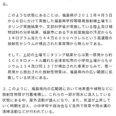
る。
このような状態にあることは、福島県が２０１１年４月５日
から６日にかけて実施した福島県学校等環境放射線土壌モニ
タリング実施結果や、文部科学省が実施している陸土及び植
物試料の分析結果、福島市にある下水処理施設の汚泥からも
１キログラム当たり４４万６０００ベクレルという高濃度の
放射性セシウムが検出された事実等から明らかである。
そして、上記の土壌モニタリング結果からは第一原発から約
１００キロメートル離れた会津若松市の小学校土壌からもセ
シウム１３４及び同１３７が検出された事実からみて、第一
原発から放出された放射性物質は、福島県内の広い範囲に拡
散している状況にある。
２. このように、福島県内の広範囲において地表面や植物などに
放射性物質が付着堆積し、これらの一部が雨水に混入している
状態にある中、屋外活動が盛んになり、また、気温が上昇して
いく時期を迎え、小中学校や自治会など各所で除草や雨水溝の
清掃活動などが行われている。