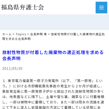
toggl
navig
ホーム
>
Topics
>
会長声明 等
> 放射性物質が付着した廃棄物の適正処
理を求める会長声明
放射性物質が付着した廃棄物の適正処理を求める
会長声明
2011/05/30
１. 東京電力福島第一原子力発電所（以下、「第一原発」とい
う。）における冷却機能喪失事故の発生から２か月が経過し、
事故発生後に第一原発原子炉から放出された放射性物質の多く
は、地表面などに降下し、土壌や落ち葉、雑草などに付着堆積
し、一部は植物中に蓄積しており、また一部は雨水の流路を通
じて下水に混入し処理施設の汚泥にて蓄積している状態にあ