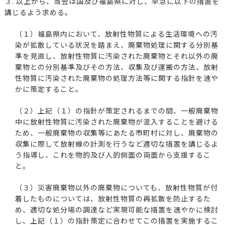
３. 以上から、当会は国及び福島県に対し、早急に以下の措置を
講じるよう求める。
（１）福島県内において、放射性物質による生活環境への汚
染が拡散している状況を踏まえ、廃棄物処理に関する分別基
準を見直し、放射性物質に汚染された廃棄物とそれ以外の廃
棄物との分別基準及びその方法、収集及び運搬の方法、放射
性物質に汚染された廃棄物の処理方法等に関する指針を速や
かに策定すること。
（２）上記（１）の指針が策定されるまでの間、一般廃棄物
中に放射性物質に汚染された廃棄物が混入することを避ける
ため、一般廃棄物の収集等にあたる市町村に対し、廃棄物の
収集に際して放射線の計測を行うなど適切な措置を講じるよ
う指導し、これを物的及び人的側面の両面から支援するこ
と。
（３）災害廃棄物以外の廃棄物についても、放射性物質が付
着したものについては、放射性物質の再拡散を防止するた
め、適切な処分場の調達など実現可能な措置を速やかに検討
し、上記（１）の指針策定に合わせてこの措置を実施するこ