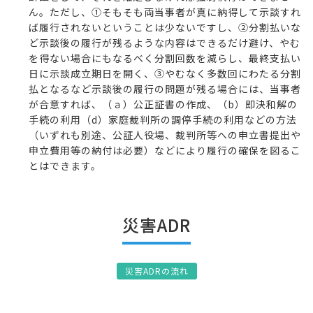
ん。ただし、①そもそも両当事者が真に納得して示談すれ
ば履行されないということは少ないですし、②分割払いな
ど示談後の履行が残るような内容はできるだけ避け、やむ
を得ない場合にもなるべく分割回数を減らし、最終支払い
日に示談成立期日を開く、③やむなく多数回にわたる分割
払となるなど示談後の履行の問題が残る場合には、当事者
が合意すれば、（ａ）公正証書の作成、（b）即決和解の
手続の利用（d）家庭裁判所の調停手続の利用などの方法
（いずれも別途、公証人役場、裁判所等への申立書提出や
申立費用等の納付は必要）などにより履行の確保を図るこ
とはできます。
災害ADR
災害ADRの流れ