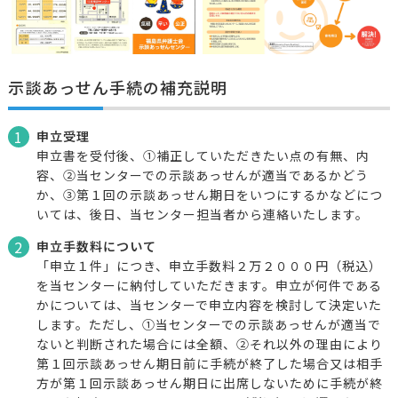
示談あっせん手続の補充説明
1
申立受理
申立書を受付後、①補正していただきたい点の有無、内
容、②当センターでの示談あっせんが適当であるかどう
か、③第１回の示談あっせん期日をいつにするかなどにつ
いては、後日、当センター担当者から連絡いたします。
2
申立手数料について
「申立１件」につき、申立手数料２万２０００円（税込）
を当センターに納付していただきます。申立が何件である
かについては、当センターで申立内容を検討して決定いた
します。ただし、①当センターでの示談あっせんが適当で
ないと判断された場合には全額、②それ以外の理由により
第１回示談あっせん期日前に手続が終了した場合又は相手
方が第１回示談あっせん期日に出席しないために手続が終