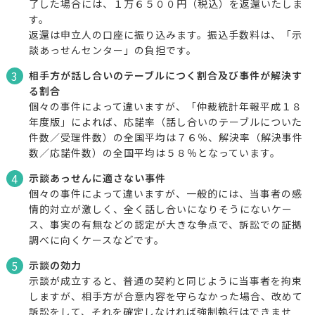
了した場合には、１万６５００円（税込）を返還いたしま
す。
返還は申立人の口座に振り込みます。振込手数料は、「示
談あっせんセンター」の負担です。
3
相手方が話し合いのテーブルにつく割合及び事件が解決す
る割合
個々の事件によって違いますが、「仲裁統計年報平成１８
年度版」によれば、応諾率（話し合いのテーブルについた
件数／受理件数）の全国平均は７６％、解決率（解決事件
数／応諾件数）の全国平均は５８％となっています。
4
示談あっせんに適さない事件
個々の事件によって違いますが、一般的には、当事者の感
情的対立が激しく、全く話し合いになりそうにないケー
ス、事実の有無などの認定が大きな争点で、訴訟での証拠
調べに向くケースなどです。
5
示談の効力
示談が成立すると、普通の契約と同じように当事者を拘束
しますが、相手方が合意内容を守らなかった場合、改めて
訴訟をして、それを確定しなければ強制執行はできませ