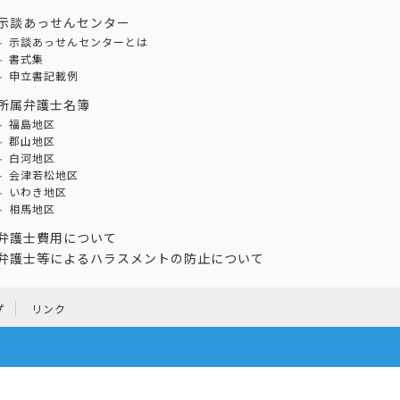
示談あっせんセンター
示談あっせんセンターとは
書式集
申立書記載例
所属弁護士名簿
福島地区
郡山地区
白河地区
会津若松地区
いわき地区
相馬地区
弁護士費用について
弁護士等によるハラスメントの防止について
プ
リンク