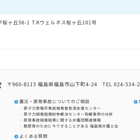
村字桜ヶ丘56-1 T.Kウェルネス桜ヶ丘101号
〒960-8115 福島県福島市山下町4-24
TEL
024-534-
震災・原発事故についてのご相談
原子力発電所事故被害者救済支援センター
原子力損害賠償紛争解決センター和解事例の分析
原発事故損害賠償に関する弁護団関連情報
脱原発のために今できることがある 福島県弁護士会
よくある質問