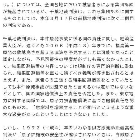
う。）については、全国各地において被害者らによる集団訴訟
が提起されているが、千葉地裁判決は、これら集団訴訟に関す
るものとしては、本年３月１７日の前橋地裁判決に次ぐ二例目
の判決である。
千葉地裁判決は、本件原発事故に係る国の責任に関し、経済産
業大臣が、遅くとも２００６（平成１８）年までに、福島第一
原発の敷地高さを超える津波を予見することは可能であったと
認定しながら、予見可能性の程度が必ずしも高くなかったとし
て、結果回避措置の内容については規制庁の専門的判断に委ね
られ、結果回避措置を直ちに講ずべき義務が導き出されるとは
言えず、また、原告らの主張する結果回避措置をとっていたと
しても本件原発事故が回避できたと言えるかは定かではないな
どとして、国の国家賠償法上の責任を否定した。また、東京電
力に対する関係では、原子力損害賠償法に基づき賠償責任を認
めたものの、「慰謝料を増額することが相当といえるような重
大な過失があったということはできない」とした。
しかし、１９９２（平成４）年のいわゆる伊方原発訴訟最高裁
判決が「原子炉施設の安全性が確保されないときは、当該原子