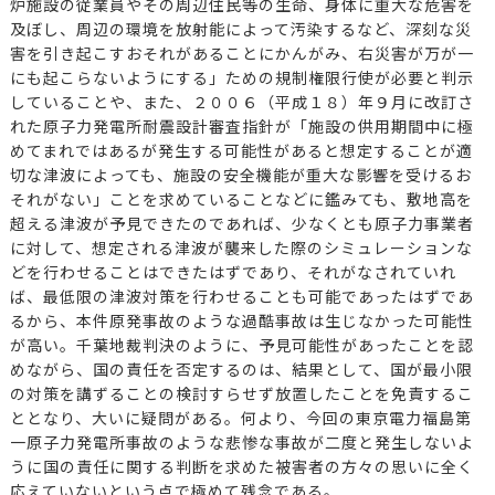
炉施設の従業員やその周辺住民等の生命、身体に重大な危害を
及ぼし、周辺の環境を放射能によって汚染するなど、深刻な災
害を引き起こすおそれがあることにかんがみ、右災害が万が一
にも起こらないようにする」ための規制権限行使が必要と判示
していることや、また、２００６（平成１８）年９月に改訂さ
れた原子力発電所耐震設計審査指針が「施設の供用期間中に極
めてまれではあるが発生する可能性があると想定することが適
切な津波によっても、施設の安全機能が重大な影響を受けるお
それがない」ことを求めていることなどに鑑みても、敷地高を
超える津波が予見できたのであれば、少なくとも原子力事業者
に対して、想定される津波が襲来した際のシミュレーションな
どを行わせることはできたはずであり、それがなされていれ
ば、最低限の津波対策を行わせることも可能であったはずであ
るから、本件原発事故のような過酷事故は生じなかった可能性
が高い。千葉地裁判決のように、予見可能性があったことを認
めながら、国の責任を否定するのは、結果として、国が最小限
の対策を講ずることの検討すらせず放置したことを免責するこ
ととなり、大いに疑問がある。何より、今回の東京電力福島第
一原子力発電所事故のような悲惨な事故が二度と発生しないよ
うに国の責任に関する判断を求めた被害者の方々の思いに全く
応えていないという点で極めて残念である。