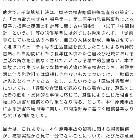
他方で、千葉地裁判決は、原子力損害賠償紛争審査会の策定し
た「東京電力株式会社福島第一、第二原子力発電所事故による
原子力損害の範囲の判定等に関する中間指針」（以下「中間指
針」という。）等の賠償基準には必ずしも拘束されず、「従前
暮らしていた生活の本拠や、自己の人格を形成、発展させてい
く地域コミュニティ等の生活基盤を喪失したことによる精神的
苦痛、相当期間にわたり長年住み慣れた住居及び地域における
生活の断念を余儀なくされたことによる精神的苦痛など、本件
事故により生じる様々な精神的苦痛に係る損害のうち、避難生
活に伴う慰謝料では填補しきれないものについては、…賠償の
対象となるべきである」とし、またいわゆる「区域外避難者」
についても、「避難の合理性が認められる場合には、避難をし
た者の個別・具体的な事情に応じて、避難により生じた相当な
範囲の損害が賠償との対象となり得る」として、本件原発事故
による損害の範囲等に関し、中間指針等に基づく賠償基準より
も広げる判断をした。
当会は、これまでも、本件原発事故の被害に関する損害賠償
が、被害実態から見て十分でないことについて、たびたび意見