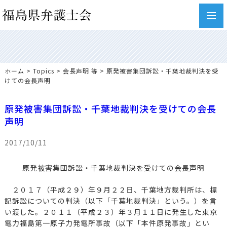
toggl
navig
ホーム
>
Topics
>
会長声明 等
> 原発被害集団訴訟・千葉地裁判決を受
けての会長声明
原発被害集団訴訟・千葉地裁判決を受けての会長
声明
2017/10/11
原発被害集団訴訟・千葉地裁判決を受けての会長声明
２０１７（平成２９）年９月２２日、千葉地方裁判所は、標
記訴訟についての判決（以下「千葉地裁判決」という。）を言
い渡した。２０１１（平成２３）年３月１１日に発生した東京
電力福島第一原子力発電所事故（以下「本件原発事故」とい