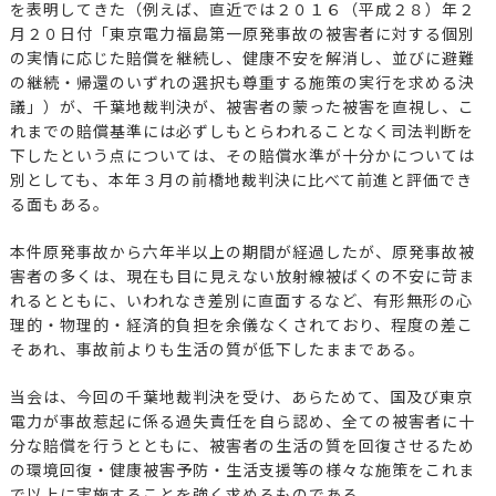
を表明してきた（例えば、直近では２０１６（平成２８）年２
月２０日付「東京電力福島第一原発事故の被害者に対する個別
の実情に応じた賠償を継続し、健康不安を解消し、並びに避難
の継続・帰還のいずれの選択も尊重する施策の実行を求める決
議」）が、千葉地裁判決が、被害者の蒙った被害を直視し、こ
れまでの賠償基準には必ずしもとらわれることなく司法判断を
下したという点については、その賠償水準が十分かについては
別としても、本年３月の前橋地裁判決に比べて前進と評価でき
る面もある。
本件原発事故から六年半以上の期間が経過したが、原発事故被
害者の多くは、現在も目に見えない放射線被ばくの不安に苛ま
れるとともに、いわれなき差別に直面するなど、有形無形の心
理的・物理的・経済的負担を余儀なくされており、程度の差こ
そあれ、事故前よりも生活の質が低下したままである。
当会は、今回の千葉地裁判決を受け、あらためて、国及び東京
電力が事故惹起に係る過失責任を自ら認め、全ての被害者に十
分な賠償を行うとともに、被害者の生活の質を回復させるため
の環境回復・健康被害予防・生活支援等の様々な施策をこれま
で以上に実施することを強く求めるものである。