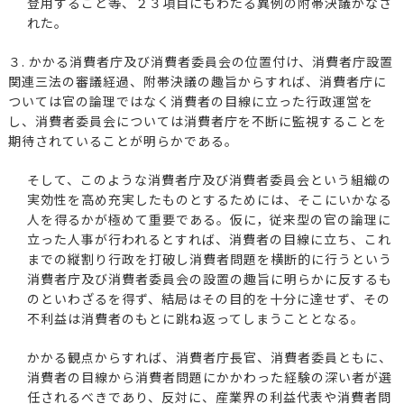
登用すること等、２３項目にもわたる異例の附帯決議がなさ
れた。
３. かかる消費者庁及び消費者委員会の位置付け、消費者庁設置
関連三法の審議経過、附帯決議の趣旨からすれば、消費者庁に
ついては官の論理ではなく消費者の目線に立った行政運営を
し、消費者委員会については消費者庁を不断に監視することを
期待されていることが明らかである。
そして、このような消費者庁及び消費者委員会という組織の
実効性を高め充実したものとするためには、そこにいかなる
人を得るかが極めて重要である。仮に，従来型の官の論理に
立った人事が行われるとすれば、消費者の目線に立ち、これ
までの縦割り行政を打破し消費者問題を横断的に行うという
消費者庁及び消費者委員会の設置の趣旨に明らかに反するも
のといわざるを得ず、結局はその目的を十分に達せず、その
不利益は消費者のもとに跳ね返ってしまうこととなる。
かかる観点からすれば、消費者庁長官、消費者委員ともに、
消費者の目線から消費者問題にかかわった経験の深い者が選
任されるべきであり、反対に、産業界の利益代表や消費者問