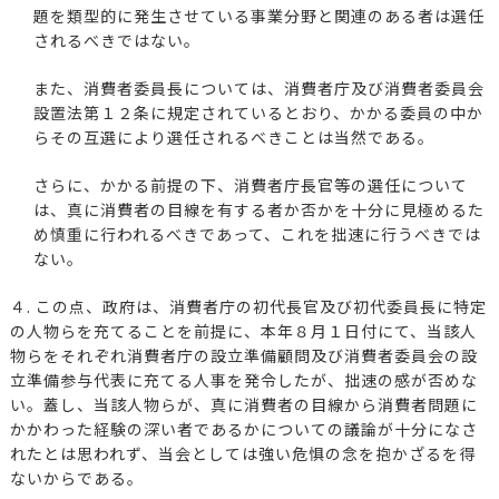
題を類型的に発生させている事業分野と関連のある者は選任
されるべきではない。
また、消費者委員長については、消費者庁及び消費者委員会
設置法第１２条に規定されているとおり、かかる委員の中か
らその互選により選任されるべきことは当然である。
さらに、かかる前提の下、消費者庁長官等の選任について
は、真に消費者の目線を有する者か否かを十分に見極めるた
め慎重に行われるべきであって、これを拙速に行うべきでは
ない。
４. この点、政府は、消費者庁の初代長官及び初代委員長に特定
の人物らを充てることを前提に、本年８月１日付にて、当該人
物らをそれぞれ消費者庁の設立準備顧問及び消費者委員会の設
立準備参与代表に充てる人事を発令したが、拙速の感が否めな
い。蓋し、当該人物らが、真に消費者の目線から消費者問題に
かかわった経験の深い者であるかについての議論が十分になさ
れたとは思われず、当会としては強い危惧の念を抱かざるを得
ないからである。