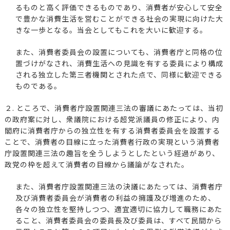
るものと高く評価できるものであり、消費者が安心して安全
で豊かな消費生活を営むことができる社会の実現に向けた大
きな一歩となる。当会としてもこれを大いに歓迎する。
また、消費者委員会の設置についても、消費者庁と同格の位
置づけがなされ、消費生活への見識を有する委員により構成
される独立した第三者機関とされた点で、同様に歓迎できる
ものである。
２. ところで、消費者庁設置関連三法の審議にあたっては、当初
の政府案に対し、衆議院における超党派議員の修正により、内
閣府に消費者庁からの独立性を有する消費者委員会を設置する
ことで、消費者の目線に立った消費者行政の実現という消費者
庁設置関連三法の趣旨を全うしようとしたという経過があり、
政党の枠を超えて消費者の目線から議論がなされた。
また、消費者庁設置関連三法の決議にあたっては、消費者庁
及び消費者委員会が消費者の利益の擁護及び増進のため、
各々の独立性を堅持しつつ、適宜適切に協力して職務にあた
ること、消費者委員会の委員長及び委員は、すべて民間から