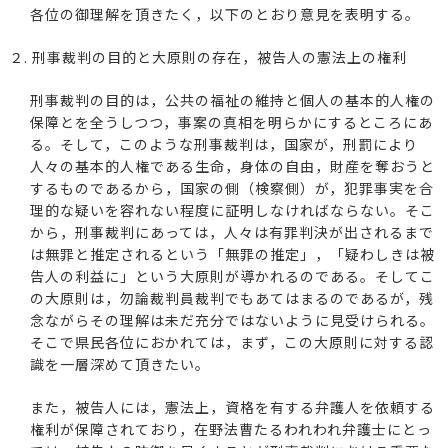
各位の御理解を頂きたく，以下のとおり意見を表明する。
２. 刑事裁判の目的と大原則の存在，被告人の憲法上の権利
刑事裁判の目的は，公共の福祉の維持と個人の基本的人権の
保障とを全うしつつ，事案の真相を明らかにするところにあ
る。そして，このような刑事裁判は，国家が，刑罰により
人々の基本的人権である生命，身体の自由，財産を奪おうと
するものであるから，国家の側（検察側）が，犯罪事実を合
理的な疑いを容れない程度に証明しなければならない。そこ
から，刑事裁判にあっては，人々は有罪判決が出されるまで
は無罪と推定されるという「無罪の推定」，「疑わしきは被
告人の利益に」という大原則が導かれるのである。そしてこ
の大原則は，勿論裁判員裁判でもあてはまるのであるが，残
念ながらその理解は未だ充分ではないように見受けられる。
そこで県民各位におかれては，まず，この大原則に対する認
識を一層深めて頂きたい。
また，被告人には，憲法上，資格を有する弁護人を依頼する
権利が保障されており，在野法曹たるわれわれ弁護士にとっ