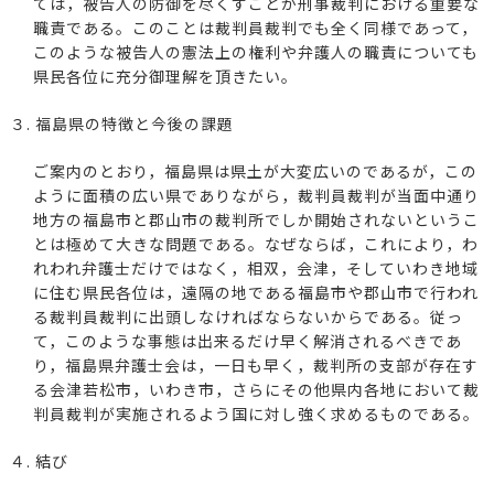
ては，被告人の防御を尽くすことが刑事裁判における重要な
職責である。このことは裁判員裁判でも全く同様であって，
このような被告人の憲法上の権利や弁護人の職責についても
県民各位に充分御理解を頂きたい。
３. 福島県の特徴と今後の課題
ご案内のとおり，福島県は県土が大変広いのであるが，この
ように面積の広い県でありながら，裁判員裁判が当面中通り
地方の福島市と郡山市の裁判所でしか開始されないというこ
とは極めて大きな問題である。なぜならば，これにより，わ
れわれ弁護士だけではなく，相双，会津，そしていわき地域
に住む県民各位は，遠隔の地である福島市や郡山市で行われ
る裁判員裁判に出頭しなければならないからである。従っ
て，このような事態は出来るだけ早く解消されるべきであ
り，福島県弁護士会は，一日も早く，裁判所の支部が存在す
る会津若松市，いわき市，さらにその他県内各地において裁
判員裁判が実施されるよう国に対し強く求めるものである。
４. 結び