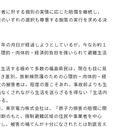
者に対する個別の実情に応じた賠償を継続し，
還のいずれの選択も尊重する施策の実行を求める決
年の月日が経過しようとしているが，今なお約１
心理的・肉体的・経済的負担を強いられて避難生活
に生活する極めて多数の福島県民は，現在も目に見
なき差別，放射線防護のための心理的・肉体的・経
故の被害者は，程度の差こそあれ，事故前よりも生
儀なくされながら生活を送らざるを得ない「生活内
ある。
間，東京電力株式会社は，「原子力損害の賠償に関
判断のもと，強制避難区域の住民や事業者を中心
かし，被害の補てんが十分になされたとは到底言え