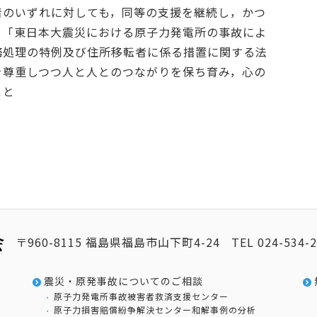
者のいずれに対しても，同等の支援を継続し，かつ
，「東日本大震災における原子力発電所の事故によ
務処理の特例及び住所移転者に係る措置に関する法
を尊重しつつ人と人とのつながりを保ち育み，心の
こと
〒960-8115 福島県福島市山下町4-24
TEL
024-534-
震災・原発事故についてのご相談
原子力発電所事故被害者救済支援センター
原子力損害賠償紛争解決センター和解事例の分析