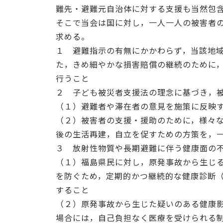
難先・避難元自治体に対する支援も当然包
そこで当会は国に対し，一人一人の被害者
求める。
１ 避難指示の有無にかかわらず，当該地
た，きめ細やかな損害賠償の継続のために
行うこと
２ 子ども被災者支援法の理念に基づき，
（１）避難者や滞在者の意見を施策に反映
（２）被害者の支援・援助のために，様々
後の生活再建，自立を促すための方策を，
３ 放射性物質や長期避難に伴う健康面の
（１）福島県民に対し，原発事故から生じ
を防ぐため，定期的かつ継続的な健康診断
すること
（２）原発事故から生じた疑いのある健康
場合には，自己負担なく医療を受けられる