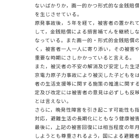
ないばかりか，画一的かつ形式的な金銭賠
を生じさせている。
原発事故後，５年を経て，被害者の置かれ
して，金銭賠償による損害補てんを継続し
なっている。また画一的・形式的金銭賠償
く，被害者一人一人に寄り添い，その被害
重要な時期にさしかかっていると言える。
また，被災者の不安の解消及び安定した生
京電力原子力事故により被災した子どもを
者の生活支援等に関する施策の推進に関す
定及び改定には被害者の意見は必ずしも反
とは言えない。
さらに，晩発性障害を引き起こす可能性も
対応，避難生活の長期化にともなう健康被
最後に，上記の被害回復には相当程度の年
しようとも尊重されるよう，国による避難