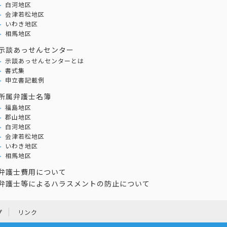
白河地区
会津若松地区
いわき地区
相馬地区
示談あっせんセンター
示談あっせんセンターとは
書式集
申立書記載例
所属弁護士名簿
福島地区
郡山地区
白河地区
会津若松地区
いわき地区
相馬地区
弁護士費用について
弁護士等によるハラスメントの防止について
プ
リンク