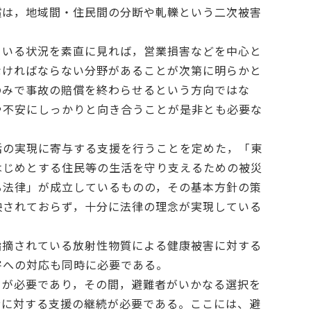
償は，地域間・住民間の分断や軋轢という二次被害
ている状況を素直に見れば，営業損害などを中心と
なければならない分野があることが次第に明らかと
のみで事故の賠償を終わらせるという方向ではな
や不安にしっかりと向き合うことが是非とも必要な
活の実現に寄与する支援を行うことを定めた，「東
はじめとする住民等の生活を守り支えるための被災
る法律」が成立しているものの，その基本方針の策
映されておらず，十分に法律の理念が実現している
指摘されている放射性物質による健康被害に対する
害への対応も同時に必要である。
月が必要であり，その間，避難者がいかなる選択を
者に対する支援の継続が必要である。ここには、避