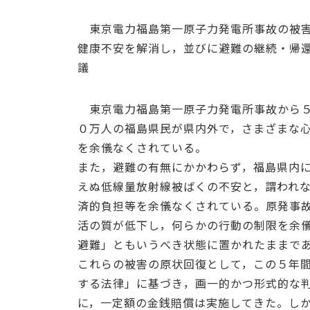
東京電力福島第一原子力発電所事故の被害
健康不安を解消し，並びに避難の継続・帰
議
東京電力福島第一原子力発電所事故から５
０万人の福島県民が県内外で，さまざまな
を余儀なくされている。
また，避難の有無にかかわらず，福島県内
えぬ低線量放射線被ばくの不安と，謂われ
済的負担等を余儀なくされている。原発事
活の質が低下し，何らかの行動の制限を余
避難」ともいうべき状態に置かれたままで
これらの被害の原状回復として，この５年
する法律」に基づき，画一的かつ形式的な
に，一定額の金銭賠償は実施してきた。し