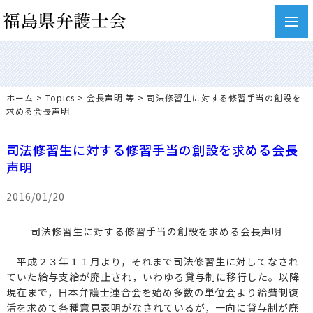
toggl
navig
ホーム
>
Topics
>
会長声明 等
> 司法修習生に対する修習手当の創設を
求める会長声明
司法修習生に対する修習手当の創設を求める会長
声明
2016/01/20
司法修習生に対する修習手当の創設を求める会長声明
平成２３年１１月より，それまで司法修習生に対してなされ
ていた給与支給が廃止され，いわゆる貸与制に移行した。以降
現在まで，日本弁護士連合会を始め多数の単位会より給費制復
活を求めて各種意見表明がなされているが，一向に貸与制が廃