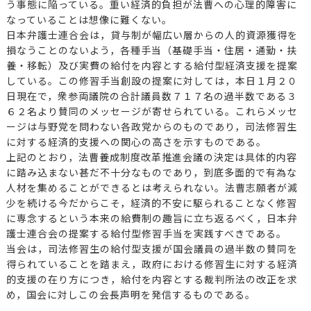
う事態に陥っている。重い経済的負担が法曹への心理的障害に
なっていることは想像に難くない。
日本弁護士連合会は，貸与制が幅広い層からの人的資源獲得を
損なうことのないよう，各種手当（基礎手当・住居・通勤・扶
養・移転）及び実費の給付を内容とする給付型経済支援を提案
している。この修習手当創設の提案に対しては，本日１月２０
日現在で，衆参両議院の合計議員数７１７名の過半数である３
６２名より賛同のメッセージが寄せられている。これらメッセ
ージは与野党を問わない各政党からのものであり，司法修習生
に対する経済的支援への関心の高さを示すものである。
上記のとおり，法曹養成制度改革推進会議の決定は具体的内容
に踏み込まない甚だ不十分なものであり，到底多面的で有為な
人材を集めることができるとは考えられない。法曹志願者が減
少を続ける今だからこそ，経済的不安に駆られることなく修習
に専念するという本来の給費制の趣旨に立ち返るべく，日本弁
護士連合会の提案する給付型修習手当を実践すべきである。
当会は，司法修習生の給付型支援が国会議員の過半数の賛同を
得られていることを踏まえ，政府における修習生に対する経済
的支援の在り方につき，給付を内容とする裁判所法の改正を求
め，国会に対しこの会長声明を発信するものである。