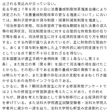
止される見込みが立っていない。
去る平成２７年６月３０日に法曹養成制度改革推進会議により
決定された「法曹養成制度改革の更なる推進について」におい
ては，無利子奨学金の貸与制度・授業料減免制度を推進し，
「司法修習の実態，司法修習修了後相当期間を経た法曹の収入
等の経済状況，司法制度全体に対する合理的な財政負担の在り
方等を踏まえ，司法修習生に対する経済的支援の在り方を検討
する」とする内容が盛り込まれているが，主に財政的な理由か
ら，あくまで貸与制を維持した上で例外的に給付的支援を行う
としている点で甚だ不十分と言わざるを得ない。
日本国憲法が適正手続や身柄拘束（第３１条ないし第３８
条），また独立の章（第６章）を設けて司法権の項を設けたこ
とからも，その担い手である法曹の養成が国の責務であること
は明らかであり，また法曹の存在は法の支配をあまねく行き届
かせるための当然のインフラなのである。
しかるに，第６７期司法修習生に対する修習実態アンケートで
は２１％の修習生が修習辞退を考えたことがあり，その約６
３％が，辞退を考えた理由として貸与制移行による経済的不安
を挙げている。また法科大学院適正試験受験者・法科大学院入
学者共に減少の一途を辿り，法科大学院も軒並み定員割れとい