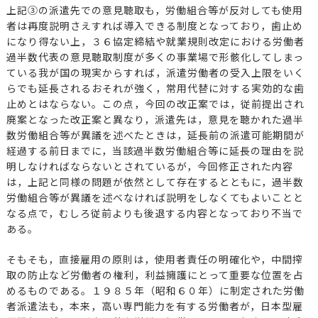
上記③の派遣先での意見聴取も，労働組合等が反対しても使用
者は再度説明さえすれば導入できる制度となっており，歯止め
になり得ない上，３６協定締結や就業規則改定における労働者
過半数代表の意見聴取制度が多くの事業場で形骸化してしまっ
ている我が国の現実からすれば，派遣労働者の受入上限をいく
らでも延長されるおそれが強く，常用代替に対する実効的な歯
止めとはならない。この点，今回の改正案では，従前提出され
廃案となった改正案と異なり，派遣先は，意見を聴かれた過半
数労働組合等が異議を述べたときは，延長前の派遣可能期間が
経過する前日までに，当該過半数労働組合等に延長の理由を説
明しなければならないとされているが，今回修正された内容
は，上記と同様の問題が依然として存在するとともに，過半数
労働組合等が異議を述べなければ説明をしなくてもよいことと
なる点で，むしろ従前よりも後退する内容となっており不当で
ある。
そもそも，直接雇用の原則は，使用者責任の明確化や，中間搾
取の防止など労働者の権利，利益擁護にとって重要な位置を占
めるものである。１９８５年（昭和６０年）に制定された労働
者派遣法も，本来，高い専門能力を有する労働者が，日本型雇