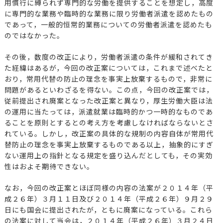
用慣行に縛られず専門的な労働を提供することを想定し，高度
に専門的な業務や臨時的な業務に限り労働者派遣を認めたもの
であって，一般的恒常的業務についての労働者派遣を認めたも
のではなかった。
その後，数度の改正により，労働者派遣の条件が緩和されてき
た経緯はあるが，今回の改正案については，これまで述べたと
おり，常用代替の防止の理念を事実上放棄するもので，非常に
問題があるといわざるを得ない。この点，今回の改正案では，
従前提出され廃案となった改正案と異なり，厚生労働大臣は法
の運用に当たっては，派遣就業は臨時的かつ一時的なものであ
ることを原則とするとの考え方を考慮しなければならないとさ
れている。しかし，改正案の具体的な規制の内容自体が常用代
替防止の理念を事実上放棄するものである以上，抽象的にすぎ
ない運用上の指針となる規定を盛り込んだとしても，その実効
性はおよそ期待できない。
なお，今回の改正案とほぼ同様の内容の法案が２０１４年（平
成２６年）３月１１日及び２０１４年（平成２６年）９月２９
日にも国会に提出されたが，ともに廃案になっている。これら
の法案に対して当会は，２０１４年（平成２６年）３月２４日