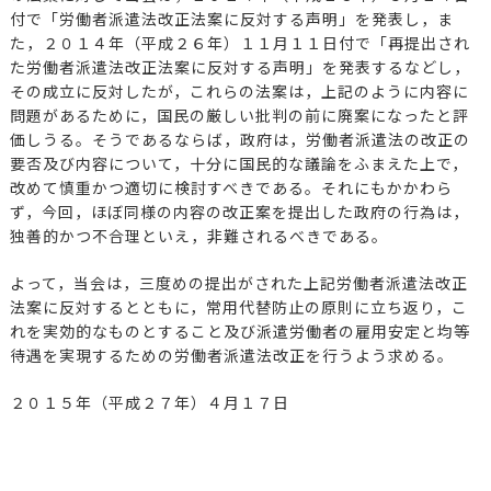
付で「労働者派遣法改正法案に反対する声明」を発表し，ま
た，２０１４年（平成２６年）１１月１１日付で「再提出され
た労働者派遣法改正法案に反対する声明」を発表するなどし，
その成立に反対したが，これらの法案は，上記のように内容に
問題があるために，国民の厳しい批判の前に廃案になったと評
価しうる。そうであるならば，政府は，労働者派遣法の改正の
要否及び内容について，十分に国民的な議論をふまえた上で，
改めて慎重かつ適切に検討すべきである。それにもかかわら
ず，今回，ほぼ同様の内容の改正案を提出した政府の行為は，
独善的かつ不合理といえ，非難されるべきである。
よって，当会は，三度めの提出がされた上記労働者派遣法改正
法案に反対するとともに，常用代替防止の原則に立ち返り，こ
れを実効的なものとすること及び派遣労働者の雇用安定と均等
待遇を実現するための労働者派遣法改正を行うよう求める。
２０１５年（平成２７年）４月１７日