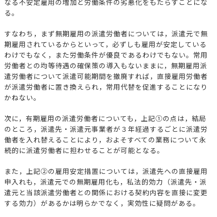
なる不安定雇用の増加と労働条件の劣悪化をもたらすことにな
る。
すなわち，まず無期雇用の派遣労働者については，派遣元で無
期雇用されているからといって，必ずしも雇用が安定している
わけでもなく，また労働条件が優良であるわけでもない。常用
労働者との均等待遇の確保策の導入もないままに，無期雇用派
遣労働者について派遣可能期間を撤廃すれば，直接雇用労働者
が派遣労働者に置き換えられ，常用代替を促進することになり
かねない。
次に，有期雇用の派遣労働者についても，上記①の点は，結局
のところ，派遣先・派遣元事業者が３年経過するごとに派遣労
働者を入れ替えることにより，およそすべての業務について永
続的に派遣労働者に担わせることが可能となる。
また，上記②の雇用安定措置については，派遣先への直接雇用
申入れも，派遣元での無期雇用化も，私法的効力（派遣先・派
遣元と当該派遣労働者との関係における契約内容を直接に変更
する効力）があるかは明らかでなく，実効性に疑問がある。