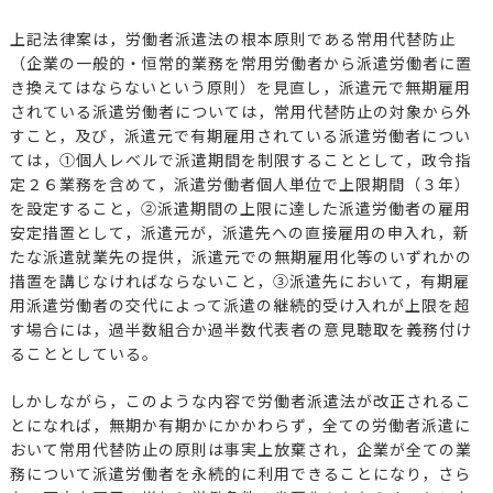
上記法律案は，労働者派遣法の根本原則である常用代替防止
（企業の一般的・恒常的業務を常用労働者から派遣労働者に置
き換えてはならないという原則）を見直し，派遣元で無期雇用
されている派遣労働者については，常用代替防止の対象から外
すこと，及び，派遣元で有期雇用されている派遣労働者につい
ては，①個人レベルで派遣期間を制限することとして，政令指
定２６業務を含めて，派遣労働者個人単位で上限期間（３年）
を設定すること，②派遣期間の上限に達した派遣労働者の雇用
安定措置として，派遣元が，派遣先への直接雇用の申入れ，新
たな派遣就業先の提供，派遣元での無期雇用化等のいずれかの
措置を講じなければならないこと，③派遣先において，有期雇
用派遣労働者の交代によって派遣の継続的受け入れが上限を超
す場合には，過半数組合か過半数代表者の意見聴取を義務付け
ることとしている。
しかしながら，このような内容で労働者派遣法が改正されるこ
とになれば，無期か有期かにかかわらず，全ての労働者派遣に
おいて常用代替防止の原則は事実上放棄され，企業が全ての業
務について派遣労働者を永続的に利用できることになり，さら