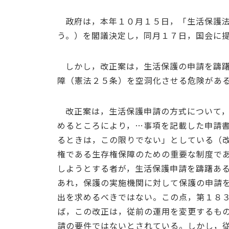
政府は，本年１０月１５日，「生活保護
う。）を閣議決定し，同月１７日，国会に
しかし，改正案は，生活保護の申請を躊
障（憲法２５条）を空洞化させる危険があ
改正案は，生活保護申請の方式について
めるところにより，…事項を記載した申請
るときは，この限りでない」としている（
権である生存権保障のための重要な制度で
しようとする者が，生活保護申請を躊躇あ
あれ，保護の実施機関に対して保護の申請
出を求めるべきではない。この点，第１８
ば，この改正は，従前の運用を変更するも
請の要件ではないとされている。しかし，