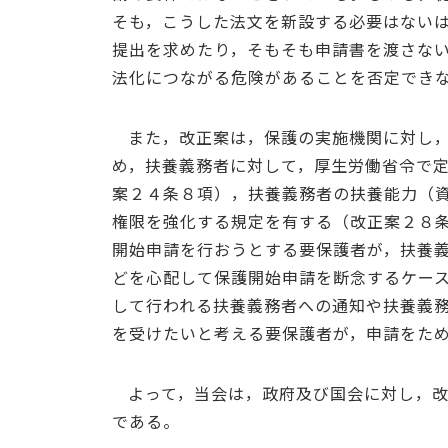
そも，こうした法文を新設する必要はない
提出を求めたり，そもそも申請書を渡さな
法化につながる危険があることを否定でき
また，改正案は，保護の実施機関に対し
め，扶養義務者に対して，厚生労働省令で
案２４条８項），扶養義務者の扶養能力（
権限を強化する規定を有する（改正案２８
開始申請を行おうとする要保護者が，扶養
どを心配して保護開始申請を断念するケー
して行われる扶養義務者への通知や扶養義
を受けたいと考える要保護者が，申請をた
よって，当会は，政府及び国会に対し，
である。