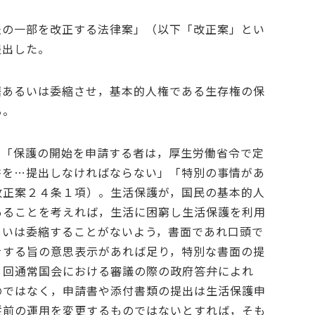
法の一部を改正する法律案」（以下「改正案」とい
提出した。
躇あるいは委縮させ，基本的人権である生存権の保
る。
，「保護の開始を申請する者は，厚生労働省令で定
書を…提出しなければならない」「特別の事情があ
改正案２４条１項）。生活保護が，国民の基本的人
あることを考えれば，生活に困窮し生活保護を利用
るいは委縮することがないよう，書面であれ口頭で
をする旨の意思表示があれば足り，特別な書面の提
３回通常国会における審議の際の政府答弁によれ
のではなく，申請書や添付書類の提出は生活保護申
従前の運用を変更するものではないとすれば，そも