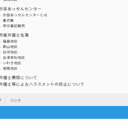
示談あっせんセンター
示談あっせんセンターとは
書式集
申立書記載例
所属弁護士名簿
福島地区
郡山地区
白河地区
会津若松地区
いわき地区
相馬地区
弁護士費用について
弁護士等によるハラスメントの防止について
プ
リンク