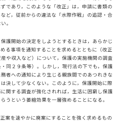
はずであり，このような「改正」は，申請に書類の
いなど，従前からの違法な「水際作戦」の追認・合
ない。
，保護開始の決定をしようとするときは，あらかじ
定める事項を通知することを求めるとともに（改正
資産や収入など）について，保護の実施機関の調査
条・同２９条等）。しかし，現行法の下でも，保護
義務者への通知により生じる親族間でのあつれきな
スは決して少なくない。このように，保護開始に際
務に関する調査が強化されれば，生活に困窮し保護
めらうという萎縮効果を一層強めることになる。
改正案を速やかに廃案にすることを強く求めるもの