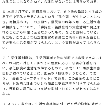
れることにもなりかねず，合理性がないことは明らかである。
６. 本年２月下旬，南相馬市において，６９歳の母親と４７歳の
息子が凍死体で発見されるという「孤立死」が生じたことにつ
き，南相馬市は，この長男が，震災後の昨年５月ころ生活保護
の相談をしていたが，「手持金・義援金等の資産活用が見込ま
れることから申請に至らなかったもの」などと説明している。
仮にも，このような孤立死事案の背景に自治体財政を理由とし
て必要な生活保護が受けられないという事態があってはならな
い。
７. 生活保護制度は，生活困窮者で他の制度では救済できないす
べての国民に対して，国がその程度に応じて必要な保護を行
い，最低限度の生活を保障するもので，平成１１年版厚生白書
自身が述べているように，国民の「最後のよりどころ」であ
り，「最後のセーフティネット」である。この最後のよりどこ
ろが，財政的な理由でいとも簡単に支給基準を引き下げられた
り，行政側の運用により支給を抑制されることがあってはなら
ない。
８. よって，当会は，生活保護基準の引下げや受給抑制に繋がる