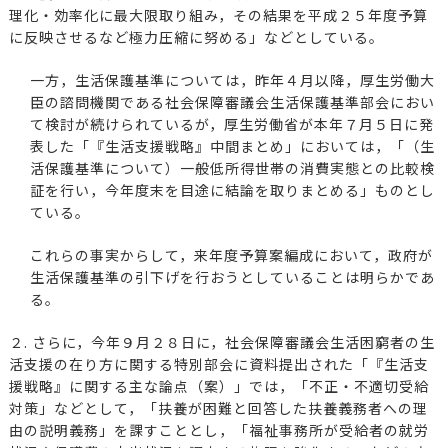
理化・効率化に最大限取り組み，その結果を平成２５年度予算
に反映させるなど極力圧縮に努める」などとしている。
一方，生活保護基準については，昨年４月以降，厚生労働大
臣の諮問機関である社会保障審議会生活保護基準部会におい
て検討が続けられているが，厚生労働省が本年７月５日に発
表した「『生活支援戦略』中間まとめ」においては，「（生
活保護基準について）一般低所得世帯の消費実態との比較検
証を行い，今年度末を目途に結論を取りまとめる」ものとし
ている。
これらの事実からして，来年度予算案編成において，政府が
生活保護基準の引下げを行おうとしていることは明らかであ
る。
２. さらに，今年９月２８日に，社会保障審議会生活困窮者の生
活支援の在り方に関する特別部会に資料提出された「『生活支
援戦略』に関する主な論点（案）」では，「不正・不適切受給
対策」などとして，「扶養が困難と回答した扶養義務者への理
由の説明義務」を課すこととし，「福祉事務所が受給者の就労