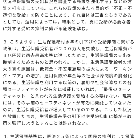
状況や保護費の支出状況を調査する権限を強化する」などの方
針を打ち出している。これらの政策の主たる目的が「不正・不
適切な受給」を防ぐことにあり，それ自体は正当なものである
としても，運用によっては，結果として，真に受給が必要な者
に対する受給の抑制に繋がる危険を孕む。
３. このような，生活保護給付水準の引下げや受給抑制に繋がる
政策は，生活保護受給者が２００万人を突破し，生活保護費が
３兆円超と過去最高水準に達したために，生活保護費の支出を
抑制するためのものと思われる。しかし，生活保護受給者の増
大の真の原因は，低賃金・不安定雇用の拡大による「ワーキン
グ・プア」の増加，雇用保険や年金等の社会保障制度の脆弱化
にある。生活保護を利用する以前の，雇用や社会保障などの各
種セーフティネットが有効に機能していれば，「最後のセーフ
ティネット」と言われる生活保護を受給する必要はない。現実
には，その手前のセーフティネットが有効に機能していないた
めに，生活保護受給者が増大しているのである。こうした状況
を放置したまま，生活保護基準の引下げや受給抑制に繋がる政
策を強行しようとすることは許されない。
４. 生活保護基準は，憲法２５条によって国民の権利として保障