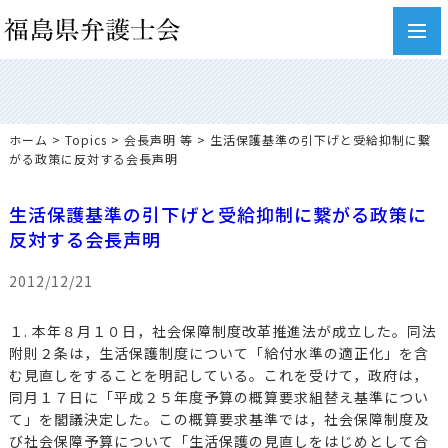
toggl
navig
ホーム
>
Topics
>
会長声明 等
> 生活保護基準の引下げと受給抑制に繋
がる政策に反対する会長声明
生活保護基準の引下げと受給抑制に繋がる政策に
反対する会長声明
2012/12/21
１. 本年８月１０日，社会保障制度改革推進法が成立した。同法
附則２条は，生活保護制度について「給付水準の適正化」を含
む見直しをすることを明記している。これを受けて，政府は，
同月１７日に「平成２５年度予算の概算要求組替え基準につい
て」を閣議決定した。この概算要求基準では，社会保障制度及
び社会保障予算について「生活保護の見直しをはじめとして合