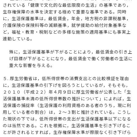
されている「健康で文化的な最低限度の生活」の基準であり，
生存権保障の水準を決定する極めて重要な基準である。同時
に，生活保護基準は，最低賃金，年金，地方税の非課税基準，
介護保険の保険料等の減額基準，就学援助の給付対象基準な
ど，福祉・教育・税制などの多様な施策の適用基準にも事実上
連動している。
殊に，生活保護基準が下がることにより，最低賃金の引き上
げ目標が下がることになり，最低賃金で働く労働者の生活に
重大な影響を与える。
５. 厚生労働省は，低所得世帯の消費支出との比較検証を理由
に，生活保護基準の引下げを図ろうとしているが，そもそも，
２０１０（平成２２）年４月９日に厚生労働省が公表した「生
活保護基準未満の低所得世帯数の推計について」によれば，生
活保護の捕捉率（生活保護の利用資格のある者のうち，現に利
用している者の割合）は，２～３割と推計されている。こうし
た現状の下では，低所得世帯の支出が生活保護基準以下になる
のは当然である。これを根拠に，生活保護基準を引き下げるこ
とが許されるとすれば，生存権保障水準が際限なく引き下げら