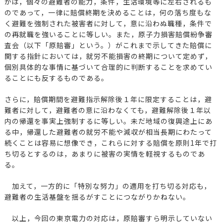
かは，個々の避難者の能力，条件，生活環境等に左右されるも
のであって，一律に賠償終期を決めることは，何の落ち度もな
く避難を強制された被害者に対して，意に沿わぬ職種，条件で
の再就職を強いることに等しい。また，原子力損害賠償紛争審
査会（以下「原賠審」という。）がこれまで示してきた賠償に
関する指針においては，就労不能損害の終期について定めず，
個別具体的な事情に基づいて合理的に判断することを求めてい
ることにも反するものである。
さらに，賠償期間を避難指示解除後１年に限定することは，避
難者に対して，避難者の意に沿わなくても，避難解除後１年以
内の帰還を事実上強制するに等しい。未だ地域の復興途上にあ
る中，帰還した避難者の就労不能や減収が相当長期にわたって
続くことは容易に想像でき，これらに対する賠償を原則1年で打
ち切るとするのは，あまりに被害の実情を軽視するものであ
る。
加えて，一方的に「特別な努力」の適用を打ち切る対応も，
避難者の生活基盤を揺るがすことにつながりかねない。
以上，今回の東京電力の対応は，原賠審すら明示していない