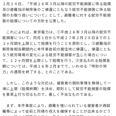
２月２４日，「平成２６年３月以降の就労不能損害に係る賠償
及び避難指示解除後のご帰還にともなう就労不能損害に係る賠
償のお取り扱いについて」として，避難者に対する就労不能損
害の賠償についての方針を公表した。
これによれば，東京電力は，①平成２６年３月以降の就労不
能損害について，同月１日から平成２７年２月２８日までの１
２ヶ月間を上限として賠償を行うことを原則とし，②避難指示
解除後相当期間内に本件事故前の居住地に帰還し，帰還にとも
なう就労環境の変化による就労不能損害が生じた場合につい
て，１２ヶ月間を上限として賠償を行う，③支払われる賠償金
額については，平成２６年２月までで，いわゆる「特別の努
力」の適用を終了する，とのことである。
しかし，このような対応は，被害者の個別事情を無視して一
律に上限（賠償終期）を決め，原則として就労不能損害の賠償
を事実上打ち切るもので，著しく不当なものである。
まず，本件事故により，避難を強いられている被害者が再就
職等によって従前と同様の収入を確保することが出来るかどう