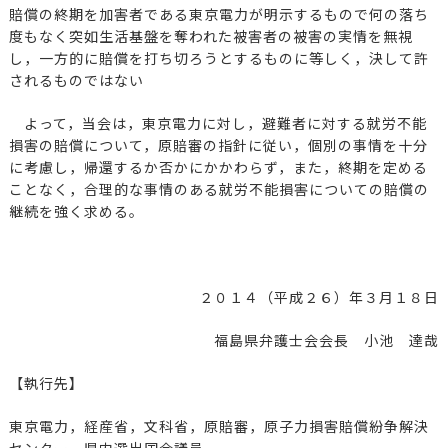
賠償の終期を加害者である東京電力が明示するもので何の落ち
度もなく突如生活基盤を奪われた被害者の被害の実情を無視
し，一方的に賠償を打ち切ろうとするものに等しく，決して許
されるものではない
よって，当会は，東京電力に対し，避難者に対する就労不能
損害の賠償について，原賠審の指針に従い，個別の事情を十分
に考慮し，帰還するか否かにかかわらず，また，終期を定める
ことなく，合理的な事情のある就労不能損害についての賠償の
継続を強く求める。
２０１４（平成２６）年３月１８日
福島県弁護士会会長 小池 達哉
【執行先】
東京電力，経産省，文科省，原賠審，原子力損害賠償紛争解決
センター，県内選出国会議員