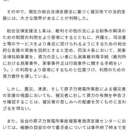
その中で、現在の総合法律支援法に基づく被災地での法的支
援には、大きな限界があることが判明した。
総合法律支援法１条は、裁判その他の法による紛争の解決の
ための制度の利用をより容易にするとともに、弁護士、司法書
士等のサービスをより身近に受けられるようにするための総合
的な支援の実施を目的とすると定め、同法４条において、民事
法律扶助事業を、資力の乏しい者にも民事裁判等手続（裁判所
における民事事件、家事事件又は行政事件に関する手続をい
う。）の利用をより容易にするものと位置づけ、利用のための
資力要件を課している。
しかし、震災、津波、そして原子力発電所事故による被災者
の支援の場面においても、被災者に対して資力の有無を申告さ
せ確認することは、被災者の苦しみへの配慮を欠くものと言わ
ざるを得ない。
また、当会の原子力発電所事故被害者救済支援センターにお
いては、報酬の目安の中で着手金については事件終了時まで支