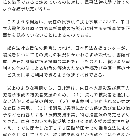
払を猶予できると定めているのに対し、民事法律扶助ではその
ような猶予規定がない。
このような問題は、現在の民事法律扶助事業において、東日
本大震災及び原子力発電所事故の被災者に対する支援事業を正
面から認めていないことによるものである。
総合法律支援法の趣旨によれば、日本司法支援センターが、
被災者についてその資力の状況にかかわらず訴訟代理、書類作
成、法律相談等に係る援助の業務を行うものとし、被災者が裁
判その他の法による紛争の解決のための手続及び弁護士等のサ
ービスを円滑に利用できるよう促進すべきである。
以上のような事情から、日弁連は、東日本大震災及び原子力
発電所事故の被災者支援のため、（１）資力で被災者を選別し
ない法的支援事業の創設、（２）民事裁判に限定されない柔軟
な支援の実現、（３）報酬及び実費にかかる償還及び支払の猶
予などを内容とする「法的支援事業」特別措置法の制定を求め
てきた。国会においても被災地における法的支援の重要性を踏
まえ、すでに閉会した第１７９回臨時国会での議員立法による
成立を目指してきたが、時間的制約などから成立には至らなか