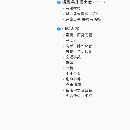
福島県弁護士会について
会長挨拶
県内各支部のご紹介
弁護士会 委員会活動
相談内容
震災・原発問題
子ども
高齢・障がい者
労働・生活保護
交通事故
離婚
相続
中小企業
刑事事件
多重債務
住宅紛争審査会
その他のご相談