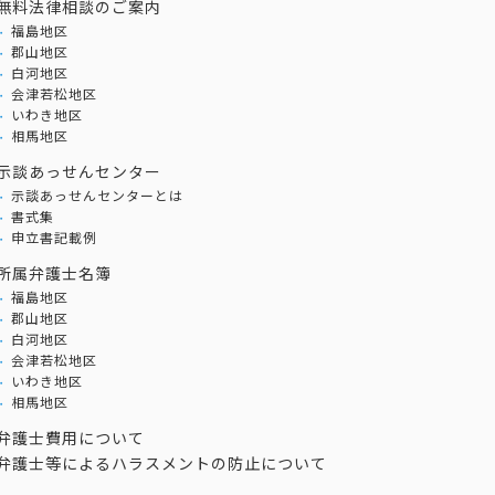
無料法律相談のご案内
福島地区
郡山地区
白河地区
会津若松地区
いわき地区
相馬地区
示談あっせんセンター
示談あっせんセンターとは
書式集
申立書記載例
所属弁護士名簿
福島地区
郡山地区
白河地区
会津若松地区
いわき地区
相馬地区
弁護士費用について
弁護士等によるハラスメントの防止について