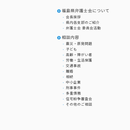
福島県弁護士会について
会長挨拶
県内各支部のご紹介
弁護士会 委員会活動
相談内容
震災・原発問題
子ども
高齢・障がい者
労働・生活保護
交通事故
離婚
相続
中小企業
刑事事件
多重債務
住宅紛争審査会
その他のご相談