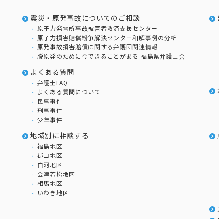
震災・原発事故についてのご相談
原子力発電所事故被害者救済支援センター
原子力損害賠償紛争解決センター和解事例の分析
原発事故損害賠償に関する弁護団関連情報
脱原発のために今できることがある 福島県弁護士会
よくある質問
弁護士FAQ
よくある質問について
民事事件
刑事事件
少年事件
地域別に相談する
福島地区
郡山地区
白河地区
会津若松地区
相馬地区
いわき地区