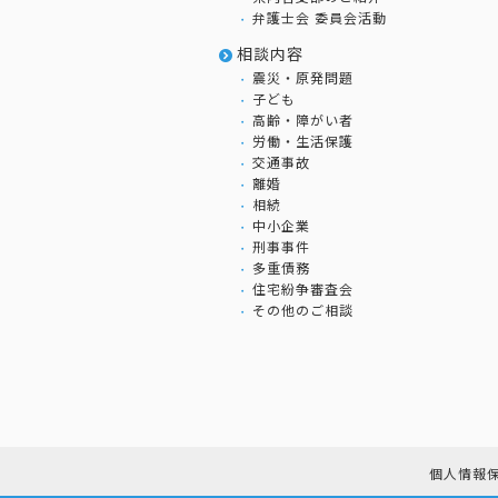
弁護士会 委員会活動
相談内容
震災・原発問題
子ども
高齢・障がい者
労働・生活保護
交通事故
離婚
相続
中小企業
刑事事件
多重債務
住宅紛争審査会
その他のご相談
個人情報