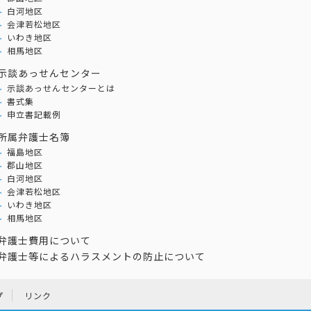
白河地区
会津若松地区
いわき地区
相馬地区
示談あっせんセンター
示談あっせんセンターとは
書式集
申立書記載例
所属弁護士名簿
福島地区
郡山地区
白河地区
会津若松地区
いわき地区
相馬地区
弁護士費用について
弁護士等によるハラスメントの防止について
プ
リンク