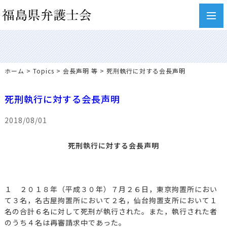
toggl
navig
ホーム
>
Topics
>
会長声明 等
> 死刑執行に対する会長声明
死刑執行に対する会長声明
2018/08/01
死刑執行に対する会長声明
１ ２０１８年（平成３０年）７月２６日，東京拘置所におい
て３名，名古屋拘置所において２名，仙台拘置支所において１
名の合計６名に対して死刑が執行された。また，執行された者
のうち４名は再審請求中であった。