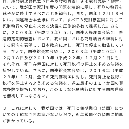
日，拷問禁止委員会の日本政府報告書による最終見解・勧告に
おいて，我が国の死刑制度の問題を端的に示し，死刑の執行を
速やかに停止するべきことを勧告し，また，同年１２月１８日
には，国連総会本会議において，すべての死刑存置国に対して
死刑執行の停止を求める決議を圧倒的多数で採択した。さら
に，２００８年（平成２０年）５月，国連人権理事会第２回普
遍的定期的審査において，我が国における死刑執行の継続に対
する懸念を表明し，日本政府に対し，死刑の停止を勧告してい
る。加えて，国連総会本会議は，２００８年（平成２０年）１
２月１８日及び２０１０年（平成２２年）１２月２１日にも，
それぞれ，死刑存置国に対して死刑執行の停止を求める決議を
採択している。さらに，国連総会本会議は，２０１６年（平成
２８年）１２月，全ての死刑存続国に対し，死刑廃止を視野に
執行を停止するよう求める決議を，過去最多の１１７か国の賛
成多数で採択しており，このような死刑執行に対する国際世論
を無視してはならない。
３ これに対して，我が国では，死刑と無期懲役（禁固）につ
いての明確な判断基準がない状況で，近年厳罰化の傾向に拍車
が掛かっている。