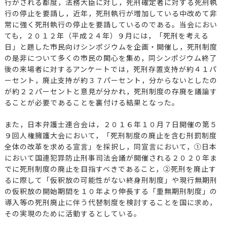
行がされる都度，法務大臣に対し，死刑確定者に対する死刑執
行の停止を要請し，近年，死刑執行が増加している中改めて非
常に強く死刑執行の停止を要請しているのである。当会におい
ても，２０１２年（平成２４年）９月には，「死刑を考える
日」と題した市民向けシンポジウムを企画・開催し，死刑制度
の是非について多くの市民の関心を集め，同シンポジウム終了
後の来場者に対するアンケートでは，死刑存置支持が約４１パ
ーセント，廃止支持が約３７パーセント，分からないとしたの
が約２２パーセントと意見が分かれ，死刑制度の存廃を議論す
ることが必要であることを裏付ける結果となった。
また，日本弁護士連合会は，２０１６年１０月７日開催の第５
９回人権擁護大会において，「死刑制度の廃止を含む刑罰制度
全体の改革を求める宣言」を採択し，同宣言において，①日本
において国連犯罪防止刑事司法会議が開催される２０２０年ま
でに死刑制度の廃止を目指すべきであること，②死刑を廃止す
るに際して「仮釈放の可能性がない終身刑制度」や現行無期刑
の仮釈放の開始期間を１０年より伸長する「重無期刑制度」の
導入等の死刑廃止に伴う代替制度を検討することを国に求め，
その実現のために活動するとしている。