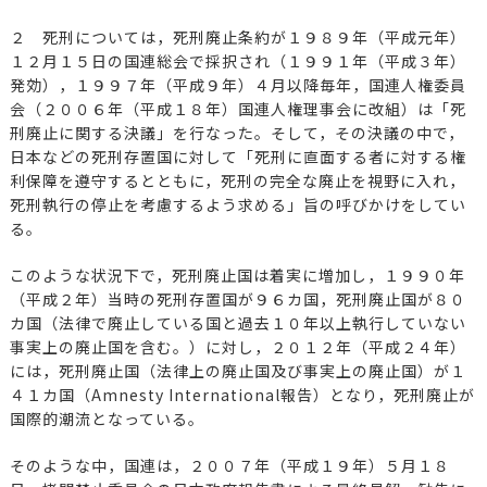
２ 死刑については，死刑廃止条約が１９８９年（平成元年）
１２月１５日の国連総会で採択され（１９９１年（平成３年）
発効），１９９７年（平成９年）４月以降毎年，国連人権委員
会（２００６年（平成１８年）国連人権理事会に改組）は「死
刑廃止に関する決議」を行なった。そして，その決議の中で，
日本などの死刑存置国に対して「死刑に直面する者に対する権
利保障を遵守するとともに，死刑の完全な廃止を視野に入れ，
死刑執行の停止を考慮するよう求める」旨の呼びかけをしてい
る。
このような状況下で，死刑廃止国は着実に増加し，１９９０年
（平成２年）当時の死刑存置国が９６カ国，死刑廃止国が８０
カ国（法律で廃止している国と過去１０年以上執行していない
事実上の廃止国を含む。）に対し，２０１２年（平成２４年）
には，死刑廃止国（法律上の廃止国及び事実上の廃止国）が１
４１カ国（Amnesty International報告）となり，死刑廃止が
国際的潮流となっている。
そのような中，国連は，２００７年（平成１９年）５月１８