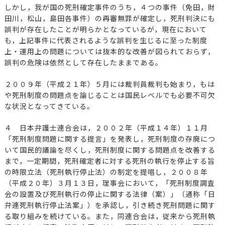
しかし，我が国の死刑確定事件のうち，４つの事件（免田，財
田川，松山，島田各事件）の再審無罪が確定し，死刑判決にも
誤判が存在したことが明らかとなっているが，現在において
も，上記事件に代表されるような誤判を生じるに至った制度
上・運用上の問題については抜本的な改善が図られておらず，
誤判の危険は依然として存在したままである。
２００９年（平成２１年）５月には裁判員裁判も始まり，もは
や死刑制度の問題点を論じることは国民レベルでも必要不可欠
な状況となってきている。
４ 日本弁護士連合会は，２００２年（平成１４年）１１月
「死刑制度問題に関する提言」を発表し，死刑制度の存廃につ
いて国民的議論を尽くし，死刑制度に関する問題点を改善する
まで，一定期間，死刑確定者に対する死刑の執行を停止する旨
の時限立法（死刑執行停止法）の制定を提唱し，２００８年
（平成２０年）３月１３日，理事会において，「死刑制度調査
会の設置及び死刑執行の停止に関する法律（案）」（通称「日
弁連死刑執行停止法案」）を承認し，引き続き死刑問題に関す
る取り組みを続けている。また，同連合会は，従来から死刑執