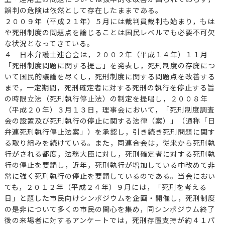
誤判の危険は依然として存在したままである。
２００９年（平成２１年）５月には裁判員裁判も始まり，もは
や死刑制度の問題点を論じることは国民レベルでも必要不可欠
な状況となってきている。
４ 日本弁護士連合会は，２００２年（平成１４年）１１月
「死刑制度問題に関する提言」を発表し，死刑制度の存廃につ
いて国民的議論を尽くし，死刑制度に関する問題点を改善する
まで，一定期間，死刑確定者に対する死刑の執行を停止する旨
の時限立法（死刑執行停止法）の制定を提唱し，２００８年
（平成２０年）３月１３日，理事会において，「死刑制度調査
会の設置及び死刑執行の停止に関する法律（案）」（通称「日
弁連死刑執行停止法案」）を承認し，引き続き死刑問題に関す
る取り組みを続けている。また，同連合会は，従来から死刑執
行がされる都度，法務大臣に対し，死刑確定者に対する死刑執
行の停止を要請し，近年，死刑執行が増加している中改めて非
常に強く死刑執行の停止を要請しているのである。当会におい
ても，２０１２年（平成２４年）９月には，「死刑を考える
日」と題した市民向けシンポジウムを企画・開催し，死刑制度
の是非について多くの市民の関心を集め，同シンポジウム終了
後の来場者に対するアンケートでは，死刑存置支持が約４１パ