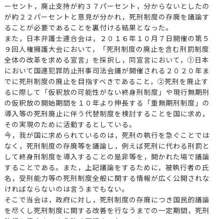
ーセント，廃止支持が約３７パーセント，分からないとしたの
が約２２パーセントと意見が分かれ，死刑制度の存廃を議論す
ることが必要であることを裏付ける結果となった。
また，日本弁護士連合会は，２０１６年１０月７日開催の第５
９回人権擁護大会において，「死刑制度の廃止を含む刑罰制度
全体の改革を求める宣言」を採択し，同宣言において，①日本
において国連犯罪防止刑事司法会議が開催される２０２０年ま
でに死刑制度の廃止を目指すべきであること，②死刑を廃止す
るに際して「仮釈放の可能性がない終身刑制度」や現行無期刑
の仮釈放の開始期間を１０年より伸長する「重無期刑制度」の
導入等の死刑廃止に伴う代替制度を検討することを国に求め，
その実現のために活動するとしている。
今，我が国に求められているのは，死刑の執行を急ぐことでは
なく，死刑制度の存廃等を議論し，例えば死刑に代わる刑罰と
して終身刑制度を導入することの是非等を，開かれた場で議論
することである。また，上記議論をするために，被執行者の氏
名，受刑能力等の死刑制度全般に関する情報が広く公開されな
ければならないのは言うまでもない。
そこで当会は，政府に対し，死刑制度の存廃につき国民的議論
を尽くし死刑制度に関する改善を行なうまでの一定期間，死刑