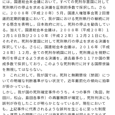
には，国連総会本会議において，すべての死刑存置国に対して
死刑執行の停止を求める決議を圧倒的多数で採択した。さら
に，２００８年（平成２０年）５月，国連人権理事会第２回普
遍的定期的審査において，我が国における死刑執行の継続に対
する懸念を表明し，日本政府に対し，死刑の停止を勧告してい
る。加えて，国連総会本会議は，２００８年（平成２０年）１
２月１８日及び２０１０年（平成２２年）１２月２１日にも，
それぞれ，死刑存置国に対して死刑執行の停止を求める決議を
採択している。さらに，国連総会本会議は，２０１６年（平成
２８年）１２月，全ての死刑存続国に対し，死刑廃止を視野に
執行を停止するよう求める決議を，過去最多の１１７か国の賛
成多数で採択しており，このような死刑執行に対する国際世論
を無視してはならない。
３ これに対して，我が国では，死刑と無期懲役（禁固）につ
いての明確な判断基準がない状況で，近年厳罰化の傾向に拍車
が掛かっている。
しかし，我が国の死刑確定事件のうち，４つの事件（免田，財
田川，松山，島田各事件）の再審無罪が確定し，死刑判決にも
誤判が存在したことが明らかとなっているが，現在において
も，上記事件に代表されるような誤判を生じるに至った制度
上・運用上の問題については抜本的な改善が図られておらず，