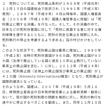
２ 死刑については，死刑廃止条約が１９８９年（平成元年）
１２月１５日の国連総会で採択され（１９９１年（平成３年）
発効），１９９７年（平成９年）４月以降毎年，国連人権委員
会（２００６年（平成１８年）国連人権理事会に改組）は「死
刑廃止に関する決議」を行なった。そして，その決議の中で，
日本などの死刑存置国に対して「死刑に直面する者に対する権
利保障を遵守するとともに，死刑の完全な廃止を視野に入れ，
死刑執行の停止を考慮するよう求める」旨の呼びかけをしてい
る。
このような状況下で，死刑廃止国は着実に増加し，１９９０年
（平成２年）当時の死刑存置国が９６カ国，死刑廃止国が８０
カ国（法律で廃止している国と過去１０年以上執行していない
事実上の廃止国を含む。）に対し，２０１２年（平成２４年）
には，死刑廃止国（法律上の廃止国及び事実上の廃止国）が１
４１カ国（Amnesty International報告）となり，死刑廃止が
国際的潮流となっている。
そのような中，国連は，２００７年（平成１９年）５月１８
日，拷問禁止委員会の日本政府報告書による最終見解・勧告に
おいて，我が国の死刑制度の問題を端的に示し，死刑の執行を
速やかに停止するべきことを勧告し，また，同年１２月１８日