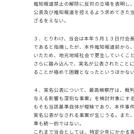
推知報道禁止の解除に反対の立場を表明し
公表及び推知報道を控えるよう求めてきた
ざるをえない。
３．とりわけ、当会は本年５月１３日付会
であると指摘したが、本件推知報道前から
いたため、地元地域社会で更生していくこ
さらに踏み込んで、実名が公表されたこと
ることが極めて困難となったというほかな
４．実名公表について、最高検察庁は、裁
与える影響も深刻な事案」を検討対象にす
もそも当該基準自体が曖昧であり、本件事
実名公表がなされる事案が生じうる。また
準も統一的ではない。
これまで当会としては、特定少年にかかる