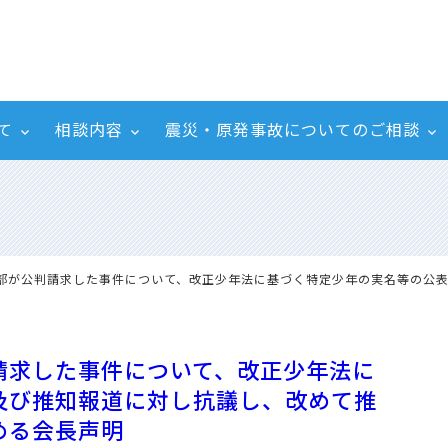
て
相談内容
震災・原発事故についてのご相談
支部が公判請求した事件について、改正少年法に基づく特定少年の実名等の公
請求した事件について、改正少年法に
及び推知報道に対し抗議し、改めて推
める会長声明