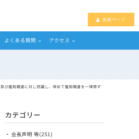
会員ページ
よくある質問
アクセス
表及び推知報道に対し抗議し、改めて推知報道を一律禁ず
カテゴリー
会長声明 等(251)