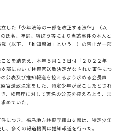
成立した「少年法等の一部を改正する法律」（以
年の氏名、年齢、容ぼう等により当該事件の本人と
掲載（以下、「推知報道」という。）の禁止が一部
たことを踏まえ、本年５月１３日付「２０２２年
山支部において検察官送致決定がなされた事件につ
等の公表及び推知報道を控えるよう求める会長声
検察官送致決定をした、特定少年が起こしたとされ
つき、検察庁に対して実名の公表を控えるよう、ま
う求めていた。
事件につき、福島地方検察庁郡山支部は、特定少年
表し、多くの報道機関は推知報道を行った。