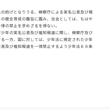
生の妨げとなりうる、検察庁による実名公表及び報
年の健全育成の趣旨に鑑み、当会としては、もはや
一律の禁止を求めざるを得ない。
定少年の実名公表及び推知報道に関し、検察庁及び
する一方、国に対しては、少年法に規定された少年
公表及び推知報道を一律禁止するよう少年法６８条