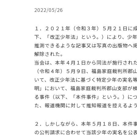
2022/05/26
１．２０２１年（令和３年）５月２１日に
下、「改正少年法」という。）により、少
推測できるような記事又は写真の出版物へ
解除された。
当会は、本年４月１日から同法が施行され
（令和４年）５月９日、福島家庭裁判所郡
いて、改正少年法に基づく特定少年の実名
明」において、福島家庭裁判所郡山支部が
る事件（以下、「本件事件」という。）に
た、報道機関に対して推知報道を控えるよ
２．しかしながら、本年５月１８日、本件
の公判請求に合わせて当該少年の実名を公