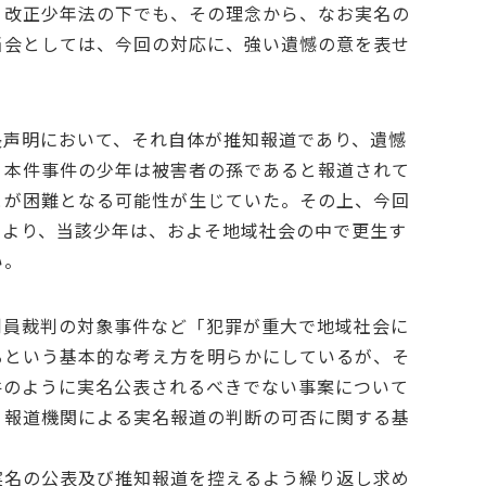
、改正少年法の下でも、その理念から、なお実名の
当会としては、今回の対応に、強い遺憾の意を表せ
長声明において、それ自体が推知報道であり、遺憾
、本件事件の少年は被害者の孫であると報道されて
とが困難となる可能性が生じていた。その上、今回
により、当該少年は、およそ地域社会の中で更生す
い。
判員裁判の対象事件など「犯罪が重大で地域社会に
るという基本的な考え方を明らかにしているが、そ
件のように実名公表されるべきでない事案について
、報道機関による実名報道の判断の可否に関する基
実名の公表及び推知報道を控えるよう繰り返し求め