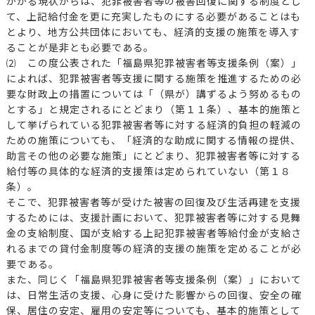
かかる現状からは、犯罪被害者等の被害回復に関する制度とし
て、上記給付金を更に充実したものにする必要があることはも
とより、地方公共団体においても、経済的支援の施策を導入す
ることが是非とも必要である。
⑵ この度公表された「福島県犯罪被害者等支援条例（案）」
によれば、犯罪被害者等支援に関する施策を推進するための必
要な財政上の措置については「（県が）講ずるよう努めるもの
とする」と規定されるにとどまり（第１１条）、基本的施策と
して挙げられている犯罪被害者等に対する経済的負担の軽減の
ための施策についても、「経済的な助成に関する情報の提供、
助言その他の必要な施策」にとどまり、犯罪被害者等に対する
給付等の具体的な経済的支援策は定められていない（第１８
条）。
そこで、犯罪被害者等が受けた被害の回復及び生活再建を支援
するためには、支援計画において、犯罪被害者等に対する見舞
金の支給制度、国が支給する上記犯罪被害者等給付金が支給さ
れるまでの貸付金制度等の経済的支援の施策を定めることが必
要である。
また、同じく「福島県犯罪被害者等支援条例（案）」において
は、日常生活の支援、心身に受けた影響からの回復、安全の確
保、居住の安定、雇用の安定等についても、基本的施策として