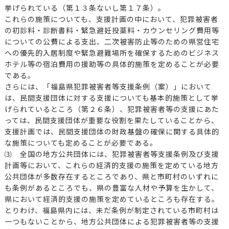
挙げられている（第１３条ないし第１７条）。
これらの施策についても、支援計画の中において、犯罪被害者
の初診料・診断書料・緊急避妊投薬料・カウンセリング費用等
についての公費による支出、二次被害防止等のための県営住宅
への優先的入居制度や緊急避難場所を確保するためのビジネス
ホテル等の宿泊費用の援助等の具体的施策を定めることが必要
である。
さらには、「福島県犯罪被害者等支援条例（案）」において
は、民間支援団体に対する支援についても基本的施策として挙
げられているところ（第２６条）、犯罪被害者等の支援にあた
っては、民間支援団体が重要な役割を果たしていることから、
支援計画では、民間支援団体の財政基盤の確保に関する具体的
な施策についても定めることが必要である。
⑶ 全国の地方公共団体には、犯罪被害者等支援条例及び支援
計画等において、これらの経済的支援の施策を定めている地方
公共団体が多数存在するところであり、県と市町村のいずれに
も条例があるところでも、県の豊富な人材や予算を生かして、
県において経済的支援の施策を定めているところも存在する。
とりわけ、福島県内には、未だ条例が制定されている市町村は
一つもないことから、地方公共団体による犯罪被害者等の支援