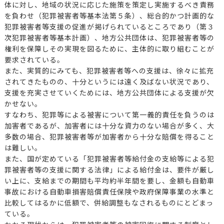
体に対し、地域の状況に応じた施策を策定し実施するべき責務
を負わせ（犯罪被害者等基本法第５条）、総合的かつ計画的な
犯罪被害者等支援の促進が掲げられているところであり（第３
次犯罪被害者等基本計画）、地方公共団体は、犯罪被害者等の
権利を保障しその実現を図るために、主体的に取り組むことが
要求されている。
また、実質的にみても、犯罪被害者等への支援は、徐々に拡充
されてきたものの、十分というには遠く及ばない状況であり、
支援を充実させていくためには、地方公共団体による支援が欠
かせない。
すなわち、犯罪等による被害について第一義的責任を負うのは
加害者であるが、加害者には十分な資力のない場合が多く、大
多数の場合、犯罪被害者等が加害者から十分な賠償を得ること
は難しい。
また、国が定めている「犯罪被害者等給付金の支給等による犯
罪被害者等の支援に関する法律」による給付金は、要件が厳し
い上に、支給までの期間も平均約半年間を要し、金額も自動車
事故における自動車損害賠償責任保険や政府保障事業の水準と
比較してはるかに低額で、併給調整もなされるものにとどまっ
ている。