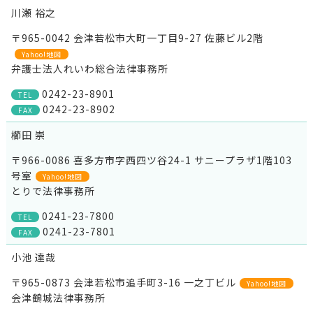
川瀬 裕之
〒965-0042 会津若松市大町一丁目9-27 佐藤ビル2階
Yahoo!地図
弁護士法人れいわ総合法律事務所
0242-23-8901
TEL
0242-23-8902
FAX
櫛田 崇
〒966-0086 喜多方市字西四ツ谷24-1 サニープラザ1階103
号室
Yahoo!地図
とりで法律事務所
0241-23-7800
TEL
0241-23-7801
FAX
小池 達哉
〒965-0873 会津若松市追手町3-16 一之丁ビル
Yahoo!地図
会津鶴城法律事務所