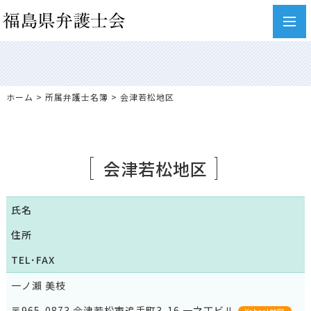
toggl
navig
ホーム
>
所属弁護士名簿
> 会津若松地区
会津若松地区
氏名
住所
TEL
･
FAX
一ノ瀨 美枝
〒965-0873 会津若松市追手町3-16 一之丁ビル