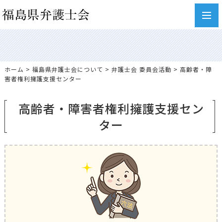
toggl
navig
ホーム
>
福島県弁護士会について
>
弁護士会 委員会活動
> 高齢者・障
害者権利擁護支援センター
高齢者・障害者権利擁護支援セン
ター